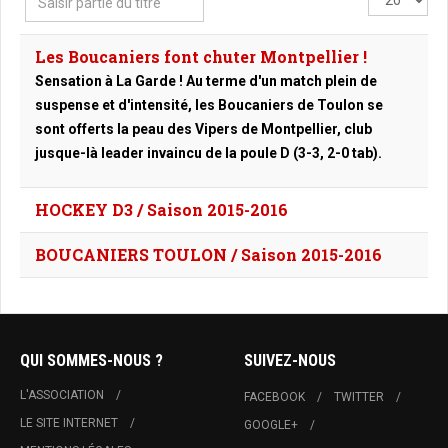
partie
#
du
Les Boucaniers font chuter Montpellier !
titre
Sensation à La Garde ! Au terme d'un match plein de
suspense et d'intensité, les Boucaniers de Toulon se
sont offerts la peau des Vipers de Montpellier, club
jusque-là leader invaincu de la poule D (3-3, 2-0 tab).
HOCKEY D3 / Saison 2015-2016
BOUCANIERS TOULON / Saison 2015-2016
QUI SOMMES-NOUS ?
SUIVEZ-NOUS
L'ASSOCIATION
FACEBOOK
TWITTER
LE SITE INTERNET
GOOGLE+