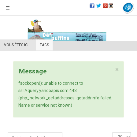
VOUS ÊTES ICI :
TAGS
×
Message
fsockopen(): unable to connect to
ssl://query.yahooapis.com:443
(php_network_getaddresses: getaddrinfo failed:
Name or service not known)
Saisir
Affichage