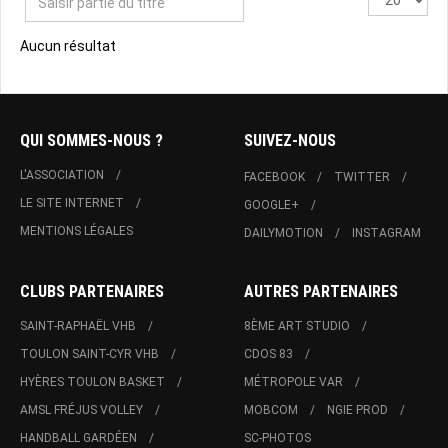
partie
#
du
Aucun résultat
titre
QUI SOMMES-NOUS ?
SUIVEZ-NOUS
L'ASSOCIATION
FACEBOOK
TWITTER
LE SITE INTERNET
GOOGLE+
MENTIONS LÉGALES
DAILYMOTION
INSTAGRAM
CLUBS PARTENAIRES
AUTRES PARTENAIRES
SAINT-RAPHAËL VHB
8ÈME ART STUDIO
TOULON SAINT-CYR VHB
CDOS 83
HYÈRES TOULON BASKET
MÉTROPOLE VAR
AMSL FRÉJUS VOLLEY
MOBCOM
NGIE PROD
HANDBALL GARDÉEN
SC-PHOTOS