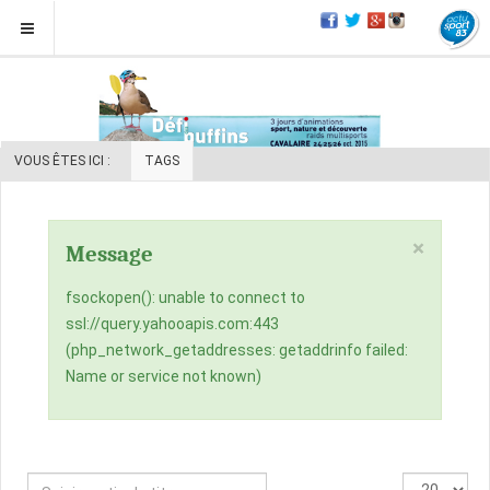
VOUS ÊTES ICI :
TAGS
×
Message
fsockopen(): unable to connect to
ssl://query.yahooapis.com:443
(php_network_getaddresses: getaddrinfo failed:
Name or service not known)
Saisir
Affichage