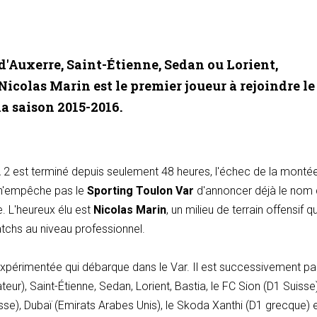
d'Auxerre, Saint-Étienne, Sedan ou Lorient,
icolas Marin est le premier joueur à rejoindre le
a saison 2015-2016.
2 est terminé depuis seulement 48 heures, l'échec de la monté
 n'empêche pas le
Sporting Toulon Var
d'annoncer déjà le nom 
e. L'heureux élu est
Nicolas Marin
, un milieu de terrain offensif qu
chs au niveau professionnel.
expérimentée qui débarque dans le Var. Il est successivement p
eur), Saint-Étienne, Sedan, Lorient, Bastia, le FC Sion (D1 Suisse)
se), Dubaï (Emirats Arabes Unis), le Skoda Xanthi (D1 grecque) 