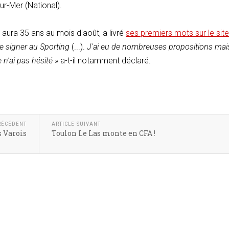
r-Mer (National).
ui aura 35 ans au mois d'août, a livré
ses premiers mots sur le sit
de signer au Sporting
(...).
J'ai eu de nombreuses propositions mais
e n'ai pas hésité
» a-t-il notamment déclaré.
RÉCÉDENT
ARTICLE SUIVANT
s Varois
Toulon Le Las monte en CFA !