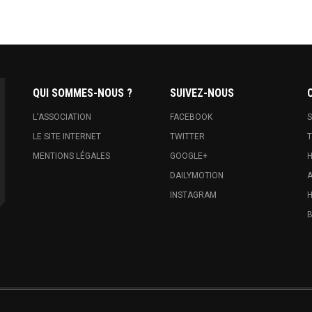
QUI SOMMES-NOUS ?
SUIVEZ-NOUS
L'ASSOCIATION
FACEBOOK
S
LE SITE INTERNET
TWITTER
T
MENTIONS LÉGALES
GOOGLE+
H
DAILYMOTION
A
INSTAGRAM
H
B