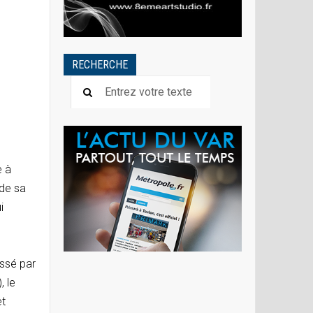
RECHERCHE
e à
de sa
i
assé par
, le
et