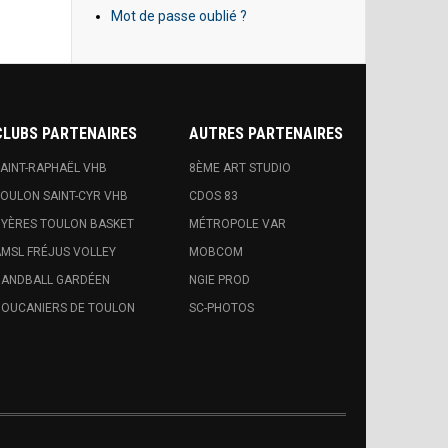
Mot de passe oublié ?
CLUBS PARTENAIRES
AUTRES PARTENAIRES
AINT-RAPHAËL VHB
8ÈME ART STUDIO
OULON SAINT-CYR VHB
CDOS 83
YÈRES TOULON BASKET
MÉTROPOLE VAR
MSL FRÉJUS VOLLEY
MOBCOM
ANDBALL GARDÉEN
NGIE PROD
OUCANIERS DE TOULON
SC-PHOTOS