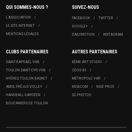
QUI SOMMES-NOUS ?
SUIVEZ-NOUS
L'ASSOCIATION
FACEBOOK
TWITTER
LE SITE INTERNET
GOOGLE+
MENTIONS LÉGALES
DAILYMOTION
INSTAGRAM
CLUBS PARTENAIRES
AUTRES PARTENAIRES
SAINT-RAPHAËL VHB
8ÈME ART STUDIO
TOULON SAINT-CYR VHB
CDOS 83
HYÈRES TOULON BASKET
MÉTROPOLE VAR
AMSL FRÉJUS VOLLEY
MOBCOM
NGIE PROD
HANDBALL GARDÉEN
SC-PHOTOS
BOUCANIERS DE TOULON