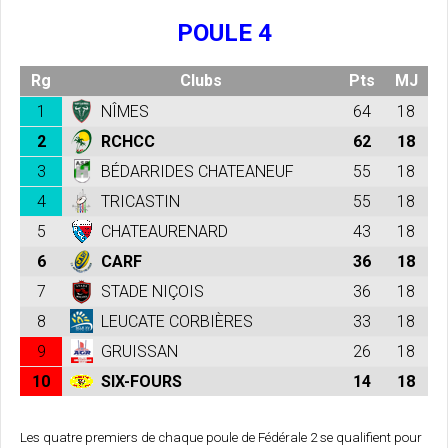
POULE 4
Rg
Clubs
Pts
MJ
1
NÎMES
64
18
2
RCHCC
62
18
3
BÉDARRIDES CHATEANEUF
55
18
4
TRICASTIN
55
18
5
CHATEAURENARD
43
18
6
CARF
36
18
7
STADE NIÇOIS
36
18
8
LEUCATE CORBIÈRES
33
18
9
GRUISSAN
26
18
10
SIX-FOURS
14
18
Les quatre premiers de chaque poule de Fédérale 2 se qualifient pour