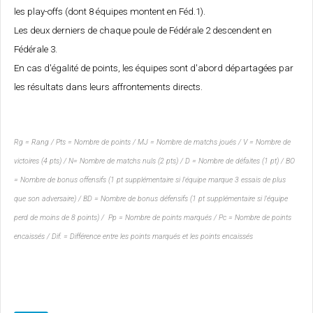
les play-offs (dont 8 équipes montent en Féd.1).
Les deux derniers de chaque poule de Fédérale 2 descendent en
Fédérale 3.
En cas d'égalité de points, les équipes sont d'abord départagées par
les résultats dans leurs affrontements directs.
Rg = Rang / Pts = Nombre de points / MJ = Nombre de matchs joués / V = Nombre de
victoires (4 pts) / N= Nombre de matchs nuls (2 pts) / D = Nombre de défaites (1 pt) / BO
= Nombre de bonus offensifs (1 pt supplémentaire si l'équipe marque 3 essais de plus
que son adversaire) / BD = Nombre de bonus défensifs (1 pt supplémentaire si l'équipe
perd de moins de 8 points) / Pp = Nombre de points marqués / Pc = Nombre de points
encaissés / Dif. = Différence entre les points marqués et les points encaissés