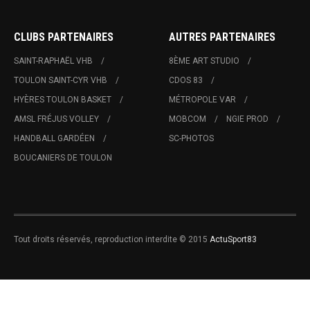
CLUBS PARTENAIRES
AUTRES PARTENAIRES
SAINT-RAPHAËL VHB
8ÈME ART STUDIO
TOULON SAINT-CYR VHB
CDOS 83
HYÈRES TOULON BASKET
MÉTROPOLE VAR
AMSL FRÉJUS VOLLEY
MOBCOM
NGIE PROD
HANDBALL GARDÉEN
SC-PHOTOS
BOUCANIERS DE TOULON
Tout droits réservés, reproduction interdite © 2015
ActuSport83