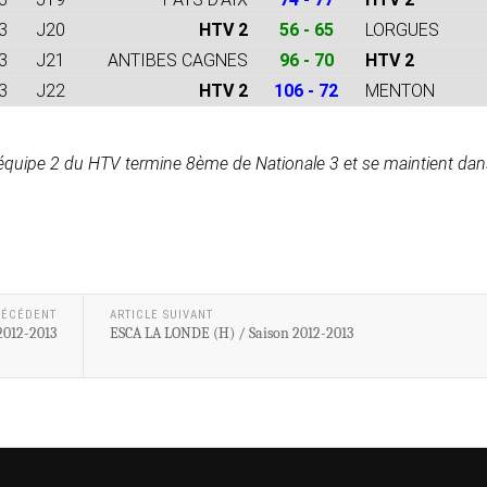
3
J20
HTV 2
56 - 65
LORGUES
3
J21
ANTIBES CAGNES
96 - 70
HTV 2
3
J22
HTV 2
106 - 72
MENTON
 l'équipe 2 du HTV termine 8ème de Nationale 3 et se maintient dan
RÉCÉDENT
ARTICLE SUIVANT
012-2013
ESCA LA LONDE (H) / Saison 2012-2013