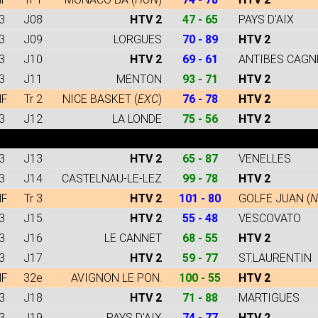
3
J08
HTV 2
47 - 65
PAYS D'AIX
3
J09
LORGUES
70 - 89
HTV 2
3
J10
HTV 2
69 - 61
ANTIBES CAGN
3
J11
MENTON
93 - 71
HTV 2
dF
Tr 2
NICE BASKET (
EXC
)
76 - 78
HTV 2
3
J12
LA LONDE
75 - 56
HTV 2
3
J13
HTV 2
65 - 87
VENELLES
3
J14
CASTELNAU-LE-LEZ
99 - 78
HTV 2
dF
Tr 3
HTV 2
101 - 80
GOLFE JUAN (
N
3
J15
HTV 2
55 - 48
VESCOVATO
3
J16
LE CANNET
68 - 55
HTV 2
3
J17
HTV 2
59 - 77
ST.LAURENTIN
dF
32e
AVIGNON LE PON.
100 - 55
HTV 2
3
J18
HTV 2
71 - 88
MARTIGUES
3
J19
PAYS D'AIX
74 - 77
HTV 2