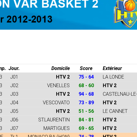
mp.
Jour.
Domicile
Score
Extérieur
3
J01
HTV 2
75 - 64
LA LONDE
3
J02
VENELLES
68 - 60
HTV 2
3
J03
HTV 2
94 - 68
CASTELNAU-LE
3
J04
VESCOVATO
73 - 89
HTV 2
3
J05
HTV 2
51 - 56
LE CANNET
3
J06
ST.LAURENTIN
84 - 81
HTV 2
3
J07
MARTIGUES
69 - 65
HTV 2
dF
Tr 1
MONACO BA (
HON
)
74 - 78
HTV 2