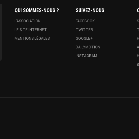
QUI SOMMES-NOUS ?
SUIVEZ-NOUS
L'ASSOCIATION
FACEBOOK
S
LE SITE INTERNET
TWITTER
T
MENTIONS LÉGALES
GOOGLE+
H
DAILYMOTION
A
INSTAGRAM
H
B