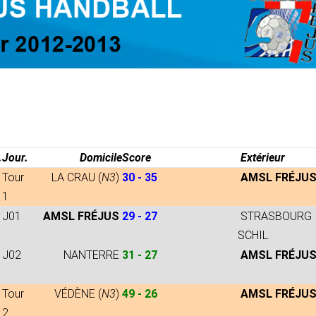
.
Jour.
Domicile
Score
Extérieur
Tour
LA CRAU (
N3
)
30 - 35
AMSL FRÉJU
1
J01
AMSL FRÉJUS
29 - 27
STRASBOURG
SCHIL.
J02
NANTERRE
31 - 27
AMSL FRÉJU
Tour
VÉDÈNE (
N3
)
49 - 26
AMSL FRÉJU
2