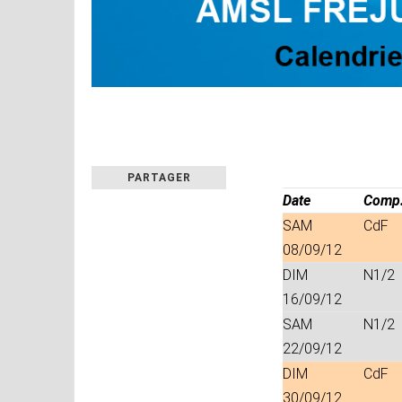
PARTAGER
Date
Comp
SAM
CdF
08/09/12
DIM
N1/2
16/09/12
SAM
N1/2
22/09/12
DIM
CdF
30/09/12