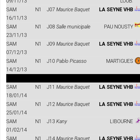
09/11/13
LOUB.
SAM
N1
J07
Maurice Baquet
LA SEYNE
VHB
16/11/13
SAM
N1
J08
Salle municipale
PAU NOUSTY
23/11/13
SAM
N1
J09
Maurice Baquet
LA SEYNE VHB
07/12/13
SAM
N1
J10
Pablo Picasso
MARTIGUES
14/12/13
SAM
N1
J11
Maurice Baquet
LA SEYNE VHB
18/01/14
SAM
N1
J12
Maurice Baquet
LA SEYNE VHB
25/01/14
SAM
N1
J13
Kany
LIBOURNE
01/02/14
SAM
N1
J14
Maurice Baquet
LA SEYNE VHB