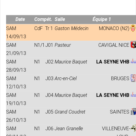
Date
Compét.
Salle
Équipe 1
SAM
CdF
Tr 1
Gaston Médecin
MONACO (
N2
)
14/09/13
SAM
N1/1
J01
Pasteur
CAVIGAL NICE
21/09/13
SAM
N1
J02
Maurice Baquet
LA SEYNE VHB
28/09/13
SAM
N1
J03
Arc-en-Ciel
BRUGES
12/10/13
SAM
N1
J04
Maurice Baquet
LA SEYNE VHB
19/10/13
SAM
N1
J05
Grand Coudret
SAINTES
26/10/13
SAM
N1
J06
Jean Granelle
VILLENEUVE-