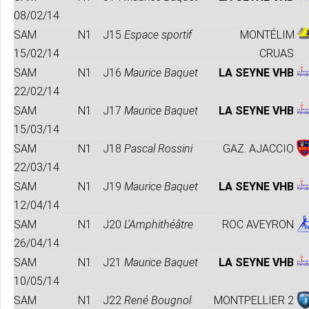
08/02/14
SAM
N1
J15
Espace sportif
MONTÉLIM.
15/02/14
CRUAS
SAM
N1
J16
Maurice Baquet
LA SEYNE VHB
22/02/14
SAM
N1
J17
Maurice Baquet
LA SEYNE VHB
15/03/14
SAM
N1
J18
Pascal Rossini
GAZ. AJACCIO
22/03/14
SAM
N1
J19
Maurice Baquet
LA SEYNE VHB
12/04/14
SAM
N1
J20
L'Amphithéâtre
ROC AVEYRON
26/04/14
SAM
N1
J21
Maurice Baquet
LA SEYNE VHB
10/05/14
SAM
N1
J22
René Bougnol
MONTPELLIER 2