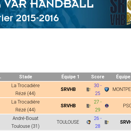
.
Stade
Équipe 1
Score
Équipe
La Trocadière
30 -
SRVHB
MONTPE
Rézé (44)
25
La Trocadière
27 -
SRVHB
PS
Rézé (44)
29
André-Bouat
26 -
TOULOUSE
SRV
Toulouse (31)
28