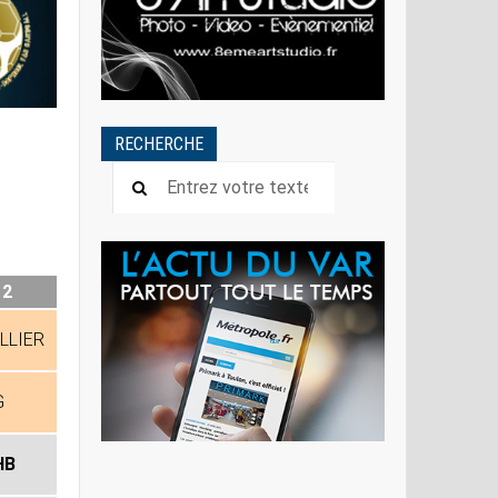
RECHERCHE
 2
LLIER
G
HB