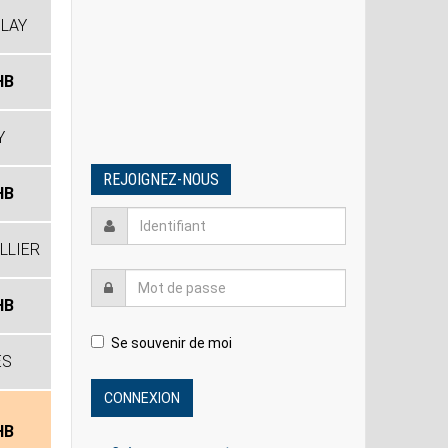
LAY
HB
Y
REJOIGNEZ-NOUS
HB
LLIER
HB
Se souvenir de moi
ES
HB