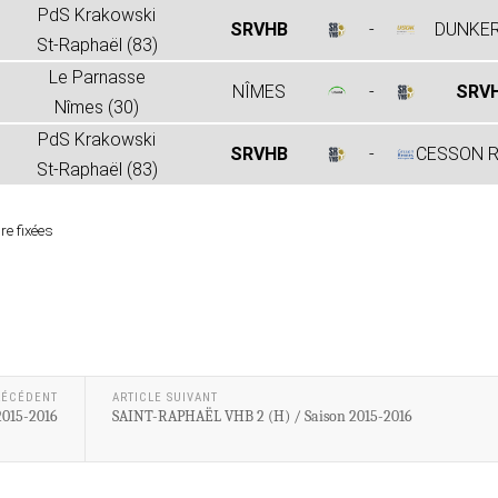
PdS Krakowski
SRVHB
-
DUNKE
St-Raphaël (83)
Le Parnasse
NÎMES
-
SRV
Nîmes (30)
PdS Krakowski
SRVHB
-
CESSON 
St-Raphaël (83)
re fixées
RÉCÉDENT
ARTICLE SUIVANT
2015-2016
SAINT-RAPHAËL VHB 2 (H) / Saison 2015-2016