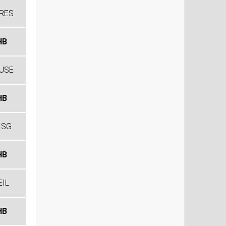
RES
HB
USE
HB
 SG
HB
EIL
HB