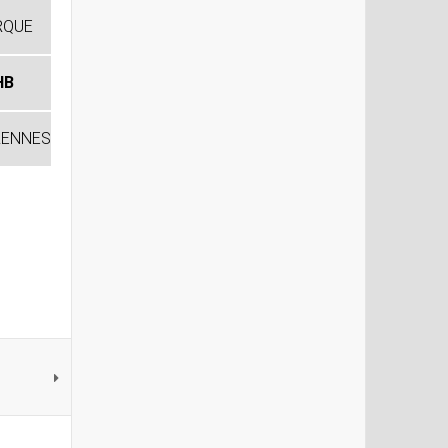
RQUE
HB
RENNES