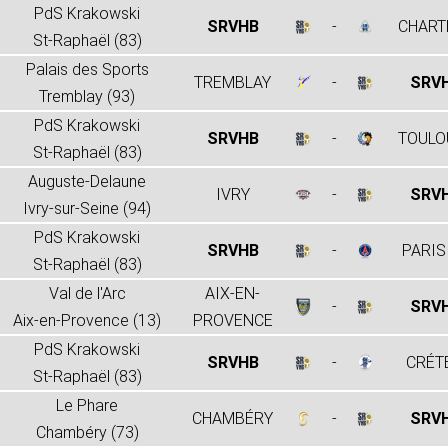
PdS Krakowski
SRVHB
-
CHART
St-Raphaël (83)
Palais des Sports
TREMBLAY
-
SRV
Tremblay (93)
PdS Krakowski
SRVHB
-
TOULO
St-Raphaël (83)
Auguste-Delaune
IVRY
-
SRV
Ivry-sur-Seine (94)
PdS Krakowski
SRVHB
-
PARIS
St-Raphaël (83)
Val de l'Arc
AIX-EN-
-
SRV
Aix-en-Provence (13)
PROVENCE
PdS Krakowski
SRVHB
-
CRÉT
St-Raphaël (83)
Le Phare
CHAMBÉRY
-
SRV
Chambéry (73)