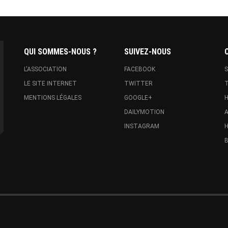
QUI SOMMES-NOUS ?
SUIVEZ-NOUS
L'ASSOCIATION
FACEBOOK
S
LE SITE INTERNET
TWITTER
T
MENTIONS LÉGALES
GOOGLE+
H
DAILYMOTION
A
INSTAGRAM
H
B