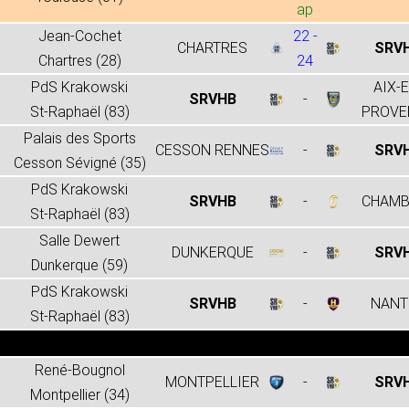
ap
Jean-Cochet
22 -
CHARTRES
SRV
Chartres (28)
24
PdS Krakowski
AIX-E
SRVHB
-
St-Raphaël (83)
PROVE
Palais des Sports
CESSON RENNES
-
SRV
Cesson Sévigné (35)
PdS Krakowski
SRVHB
-
CHAMB
St-Raphaël (83)
Salle Dewert
DUNKERQUE
-
SRV
Dunkerque (59)
PdS Krakowski
SRVHB
-
NANT
St-Raphaël (83)
René-Bougnol
MONTPELLIER
-
SRV
Montpellier (34)