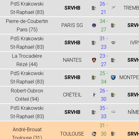
PdS Krakowski
26 -
SRVHB
TREMB
St-Raphaël (83)
21
Pierre-de-Coubertin
34 -
PARIS SG
SRV
Paris (75)
27
PdS Krakowski
31 -
SRVHB
IVR
St-Raphaël (83)
23
La Trocadière
23 -
NANTES
SRV
Rézé (44)
27
PdS Krakowski
25 -
SRVHB
MONTPE
St-Raphaël (83)
34
Robert-Oubron
26 -
CRÉTEIL
SRV
Créteil (94)
30
PdS Krakowski
35 -
SRVHB
NÎM
St-Raphaël (83)
33
31 -
André-Brouat
TOULOUSE
30
SRV
Toulouse (31)