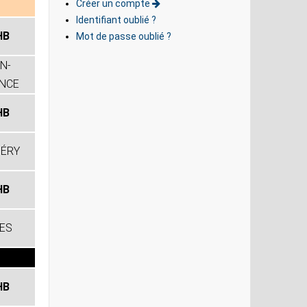
Créer un compte
Identifiant oublié ?
HB
Mot de passe oublié ?
N-
NCE
HB
ÉRY
HB
ES
HB