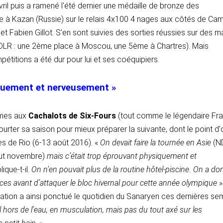
ril puis a ramené l'été dernier une médaille de bronze des
à Kazan (Russie) sur le relais 4x100 4 nages aux côtés de Cami
et Fabien Gillot. S’en sont suivies des sorties réussies sur des 
LR : une 2ème place à Moscou, une 5ème à Chartres). Mais
étitions a été dur pour lui et ses coéquipiers.
quement et nerveusement »
mmes aux
Cachalots de Six-Fours
(tout comme le légendaire Fr
urter sa saison pour mieux préparer la suivante, dont le point d
s de Rio (6-13 août 2016). «
On devait faire la tournée en Asie
(N
ut novembre)
mais c’était trop éprouvant physiquement et
lique-t-il.
On n'en pouvait plus de la routine hôtel-piscine. On a do
ces avant d’attaquer le bloc hivernal pour cette année olympique
»
tion a ainsi ponctué le quotidien du Sanaryen ces dernières se
il hors de l’eau, en musculation, mais pas du tout axé sur les