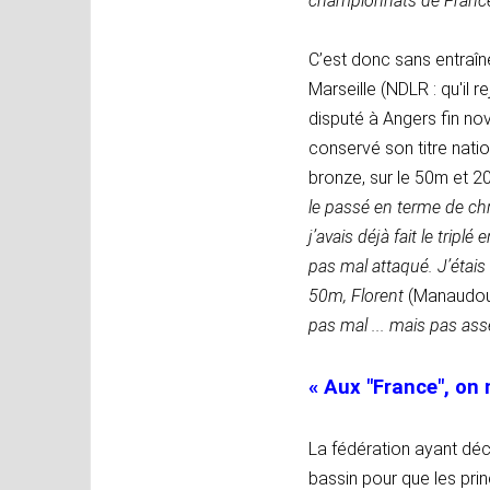
championnats de France 
C’est donc sans entraî
Marseille (NDLR : qu'il 
disputé à Angers fin n
conservé son titre nat
bronze, sur le 50m et 20
le passé en terme de ch
j’avais déjà fait le tripl
pas mal attaqué. J’étai
50m, Florent
(Manaudo
pas mal ... mais pas as
« Aux "France", on n
La fédération ayant déc
bassin pour que les prin