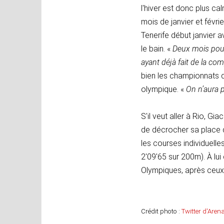
l'hiver est donc plus ca
mois de janvier et févri
Tenerife début janvier a
le bain. «
Deux mois pour 
ayant déjà fait de la com
bien les championnats de
olympique. «
On n’aura p
S'il veut aller à Rio, 
de décrocher sa place d
les courses individuelle
2'09'65 sur 200m). À lu
Olympiques, après ceux
Crédit photo :
Twitter d'Aren