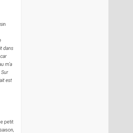
sin
e
it dans
 car
eau m’a
 Sur
ait est
e petit
saison,