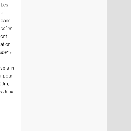
. Les
 à
e dans
nce" en
sont
cation
ifier
».
se afin
er pour
100m,
es Jeux