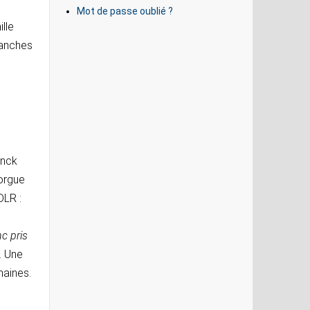
Mot de passe oublié ?
lle
manches
anck
'orgue
DLR :
nc pris
. Une
maines.