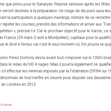
lme que prévu pour le Sanaryen. Reprise sérieuse après les fêtes
er seront destinés à la préparation. Un stage de dix jours aura lieu
vant la participation à quelques meetings, histoire de se remettr
répéter les courses, prendre des informations et arriver aux "Fra
pétition »,
précise-t-il. Car le prochain objectif pour le Varois, ce 
 France (29 mars-3 avril à Montpellier), capitaux pour la qualifi
as le droit à l’erreur car c’est le seul moment où l’on pourra se qual
Giacomo Perez Dortona devra avant tout s’imposer sur le 100m bras
ans le relais 4x100 4 nages. Mais il pourra également se qualifi
s s’il effectue les minimas imposés par la Fédération (59'84 sur 
i désormais de tout mettre en oeuvre pour disputer ses deuxièm
 de Londres en 2012.
a France