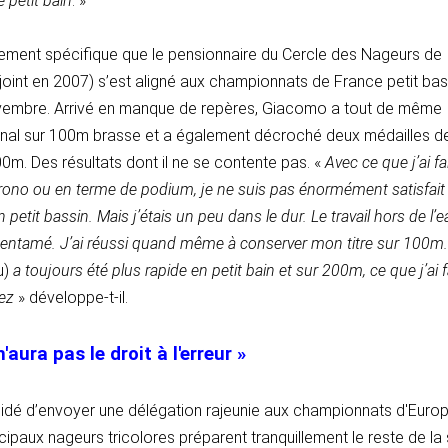
petit bain
. »
nement spécifique que le pensionnaire du Cercle des Nageurs de
rejoint en 2007) s’est aligné aux championnats de France petit bas
ovembre. Arrivé en manque de repères, Giacomo a tout de même
ional sur 100m brasse et a également décroché deux médailles d
0m. Des résultats dont il ne se contente pas. «
Avec ce que j’ai fa
rono ou en terme de podium, je ne suis pas énormément satisfait
é en petit bassin. Mais j’étais un peu dans le dur. Le travail hors de l’
s entamé. J’ai réussi quand même à conserver mon titre sur 100m.
u)
a toujours été plus rapide
en petit bain
et sur 200m, ce que j’ai f
sez
» développe-t-il.
'aura pas le droit à l'erreur »
idé d’envoyer une délégation rajeunie aux championnats d'Europ
cipaux nageurs tricolores préparent tranquillement le reste de la 