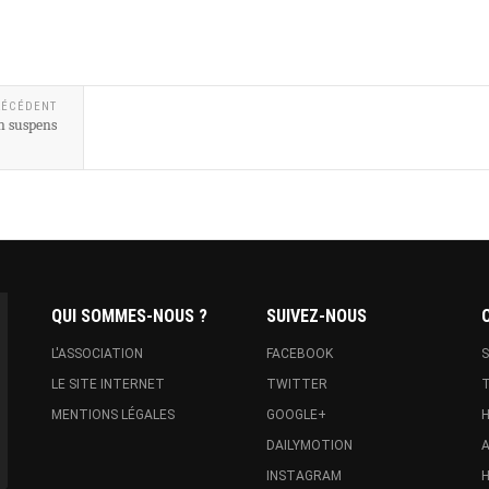
RÉCÉDENT
en suspens
QUI SOMMES-NOUS ?
SUIVEZ-NOUS
L'ASSOCIATION
FACEBOOK
S
LE SITE INTERNET
TWITTER
T
MENTIONS LÉGALES
GOOGLE+
H
DAILYMOTION
A
INSTAGRAM
H