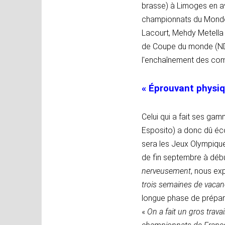
brasse) à Limoges en av
championnats du Monde 
Lacourt, Mehdy Metella 
de Coupe du monde (ND
l'enchaînement des comp
« Éprouvant physi
Celui qui a fait ses ga
Esposito) a donc dû éco
sera les Jeux Olympique
de fin septembre à déb
nerveusement
, nous exp
trois semaines de vacan
longue phase de prépara
«
On a fait un gros trava