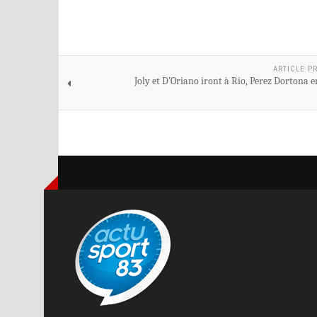
ARTICLE P
Joly et D'Oriano iront à Rio, Perez Dortona 